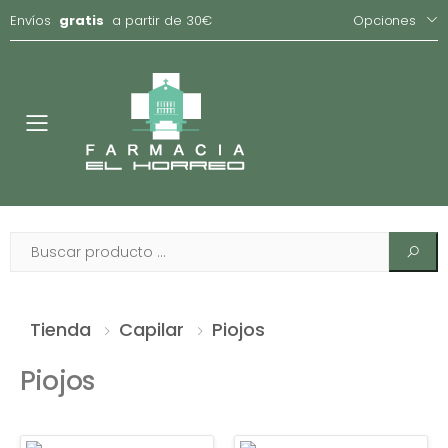
Envíos
gratis
a partir de 30€
Opciones
Toggle
Tienda
Capilar
Piojos
Piojos