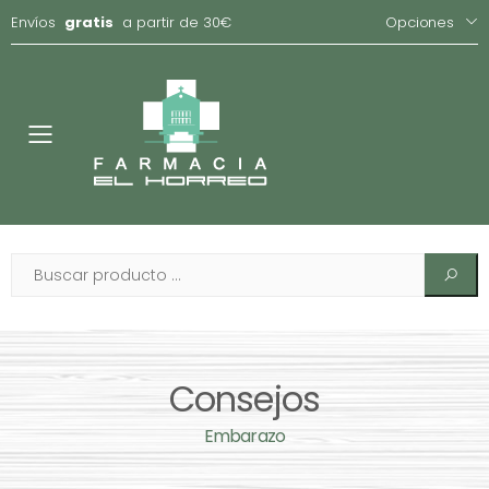
Envíos
gratis
a partir de 30€
Opciones
Toggle
Consejos
Embarazo