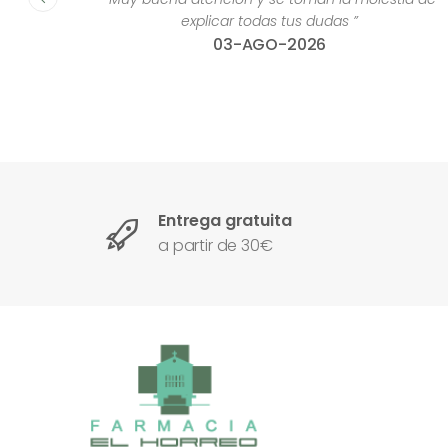
excelente. Muchísimas gracuas por atendern
siempre tan bien!”
28-JUL-2026
Entrega gratuita
a partir de 30€