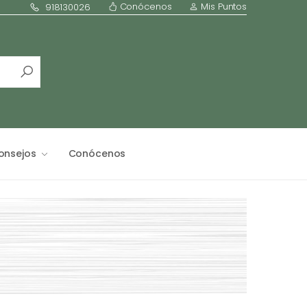
Conócenos
Mis Puntos
918130026
onsejos
Conócenos