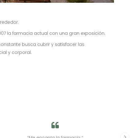
lrededor.
7 la farmacia actual con una gran exposición.
nstante busca cubrir y satisfacer las
al y corporal.
“Las personas que atienden siempre son muy amables
“Yo